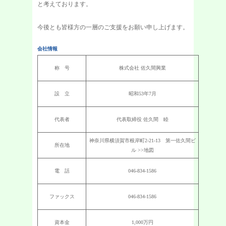
と考えております。
今後とも皆様方の一層のご支援をお願い申し上げます。
会社情報
称 号
株式会社 佐久間興業
設 立
昭和53年7月
代表者
代表取締役 佐久間 睦
神奈川県横須賀市根岸町2-21-13 第一佐久間ビ
所在地
ル
>>地図
電 話
046-834-1586
ファックス
046-834-1586
資本金
1,000万円