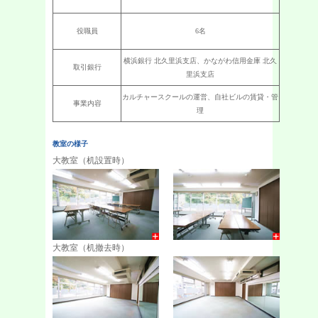
役職員
6名
横浜銀行 北久里浜支店、かながわ信用金庫 北久
取引銀行
里浜支店
カルチャースクールの運営、自社ビルの賃貸・管
事業内容
理
教室の様子
大教室（机設置時）
大教室（机撤去時）