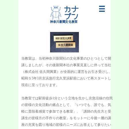
当教室は、当初神奈川新聞社の文化事業のひとつとして開
講しましたが、その後新聞本社の事業見直しに伴って当社
（株式会社 佐久間興業）が全面的に運営をお引き受けし、
昭和５5年3月京浜急行北久里浜駅前において再スタートし
現在に至っております。
当教室では駅前徒歩1分という立地を生かし京急沿線の住民
の皆様の文化活動の拠点として、「いつでも、誰でも、気
軽に普段着感覚で参加できる教室」、「講師の先生方と受
講生の皆様方の手作りの教室」をモットーに今後一層の講
座の充実を図り地域の皆様のニーズにお答えして参りたい