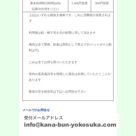
基本利用料(2時間以内)
1,600円加算
800円加算
以降30分増すごとに
上記はいずれも税抜き価格です。これに消費税が加算されま
す
利用後は机・椅子等を元の状態に戻して頂きます
構内は全て禁煙、飲食は原則として禁止です(ペットボトル飲
料は可)
ごみは全てお持ち帰りいただきます
室内の器具備品等を損壊した場合は弁償していただくことが
あります
教室の空き状況等は下記へお問合せ下さい
メールでのお問合せ