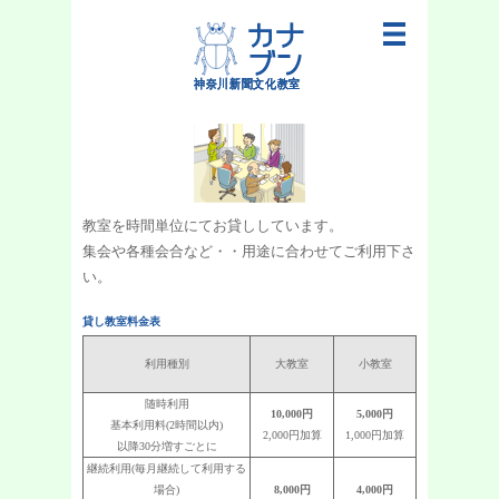
教室を時間単位にてお貸ししています。
集会や各種会合など・・用途に合わせてご利用下さ
い。
貸し教室料金表
利用種別
大教室
小教室
随時利用
10,000円
5,000円
基本利用料(2時間以内)
2,000円加算
1,000円加算
以降30分増すごとに
継続利用(毎月継続して利用する
場合)
8,000円
4,000円